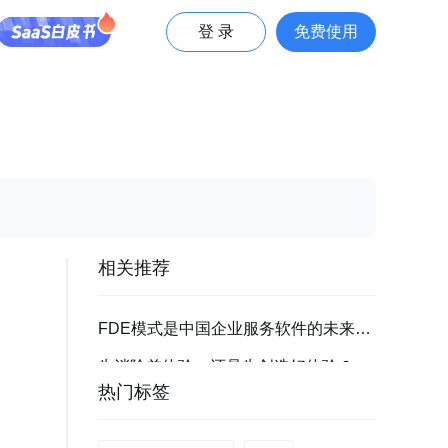
登 录
免费使用
相关推荐
FDE模式是中国企业服务软件的未来么?
先消除差体验，还是先创造好体验？
热门标签
为什么客户越来越不愿意填问卷？优化应用内（In-App）调研的6个实用法则