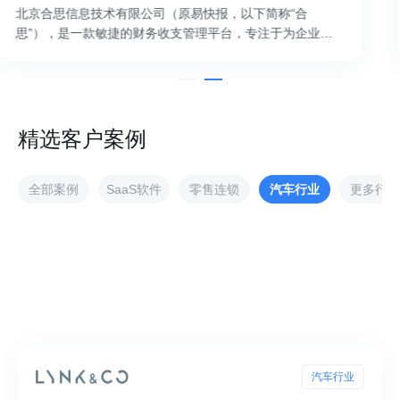
信息技术有限公司（原易快报，以下简称“合
中国移动香
是一款敏捷的财务收支管理平台，专注于为企业提
57），成立
合消费、费控报销、收付款管理、财务收支经营分
Commun
.
是香港最早.
精选客户案例
全部案例
SaaS软件
零售连锁
汽车行业
更多行业
汽车行业